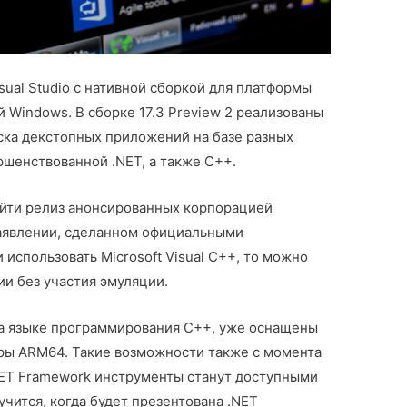
ual Studio с нативной сборкой для платформы
й Windows. В сборке 17.3 Preview 2 реализованы
ска декстопных приложений на базе разных
ршенствованной .NET, а также C++.
ойти релиз анонсированных корпорацией
заявлении, сделанном официальными
 использовать Microsoft Visual C++, то можно
и без участия эмуляции.
а языке программирования C++, уже оснащены
ры ARM64. Такие возможности также с момента
.NET Framework инструменты станут доступными
учится, когда будет презентована .NET