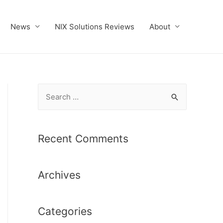
News
NIX Solutions Reviews
About
S
e
a
r
Recent Comments
c
h
Archives
f
o
r
Categories