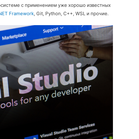
осистеме с применением уже хорошо известных
NET Framework
, Git, Python, C++, WSL и прочие.