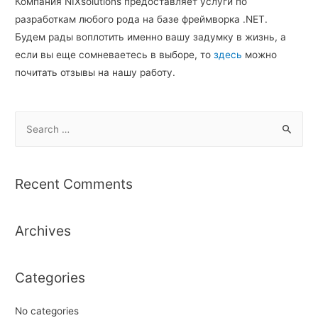
Компания NIXsolutions предоставляет услуги по
разработкам любого рода на базе фреймворка .NET.
Будем рады воплотить именно вашу задумку в жизнь, а
если вы еще сомневаетесь в выборе, то
здесь
можно
почитать отзывы на нашу работу.
S
e
a
r
Recent Comments
c
h
Archives
f
o
r
Categories
:
No categories