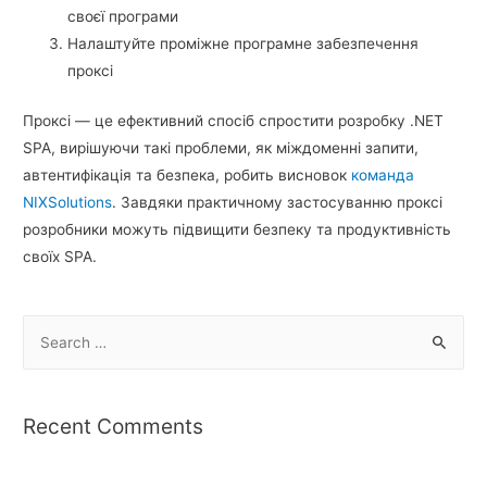
своєї програми
Налаштуйте проміжне програмне забезпечення
проксі
Проксі — це ефективний спосіб спростити розробку .NET
SPA, вирішуючи такі проблеми, як міждоменні запити,
автентифікація та безпека, робить висновок
команда
NIXSolutions
. Завдяки практичному застосуванню проксі
розробники можуть підвищити безпеку та продуктивність
своїх SPA.
S
e
a
r
Recent Comments
c
h