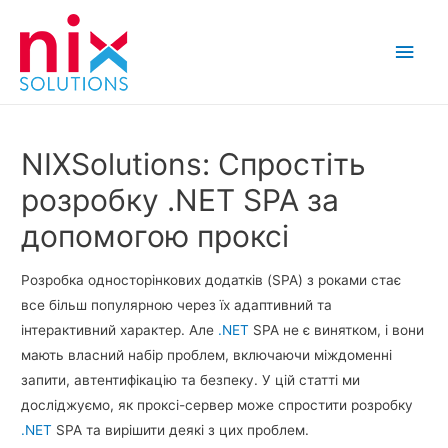
Main
Men
NIXSolutions: Спростіть
розробку .NET SPA за
допомогою проксі
Розробка односторінкових додатків (SPA) з роками стає
все більш популярною через їх адаптивний та
інтерактивний характер. Але
.NET
SPA не є винятком, і вони
мають власний набір проблем, включаючи міждоменні
запити, автентифікацію та безпеку. У цій статті ми
досліджуємо, як проксі-сервер може спростити розробку
.NET
SPA та вирішити деякі з цих проблем.